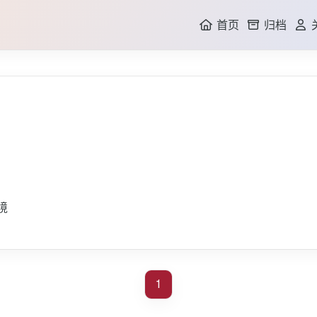
首页
归档
GI
境
1