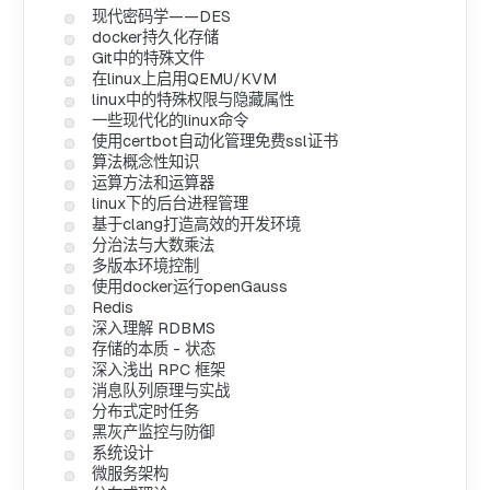
现代密码学——DES
docker持久化存储
Git中的特殊文件
在linux上启用QEMU/KVM
linux中的特殊权限与隐藏属性
一些现代化的linux命令
使用certbot自动化管理免费ssl证书
算法概念性知识
运算方法和运算器
linux下的后台进程管理
基于clang打造高效的开发环境
分治法与大数乘法
多版本环境控制
使用docker运行openGauss
Redis
深入理解 RDBMS
存储的本质 - 状态
深入浅出 RPC 框架
消息队列原理与实战
分布式定时任务
黑灰产监控与防御
系统设计
微服务架构