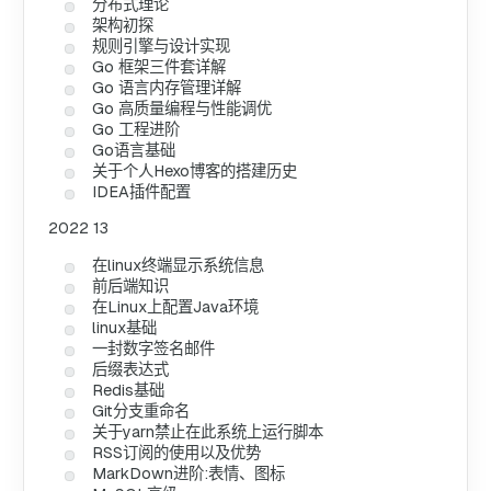
分布式理论
架构初探
规则引擎与设计实现
Go 框架三件套详解
Go 语言内存管理详解
Go 高质量编程与性能调优
Go 工程进阶
Go语言基础
关于个人Hexo博客的搭建历史
IDEA插件配置
2022
13
在linux终端显示系统信息
前后端知识
在Linux上配置Java环境
linux基础
一封数字签名邮件
后缀表达式
Redis基础
Git分支重命名
关于yarn禁止在此系统上运行脚本
RSS订阅的使用以及优势
MarkDown进阶:表情、图标