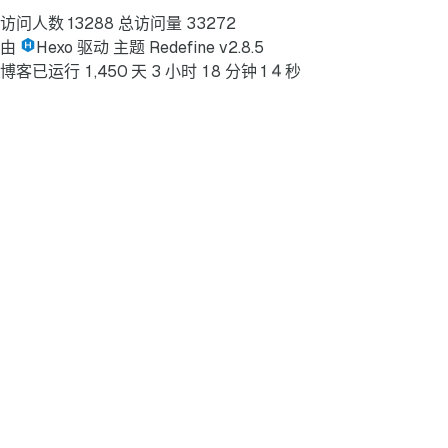
访问人数
13288
总访问量
33272
由
Hexo
驱动
主题
Redefine v2.8.5
4
博客已运行
1
,
4
5
0
天
3
小时
1
8
分钟
1
秒
5