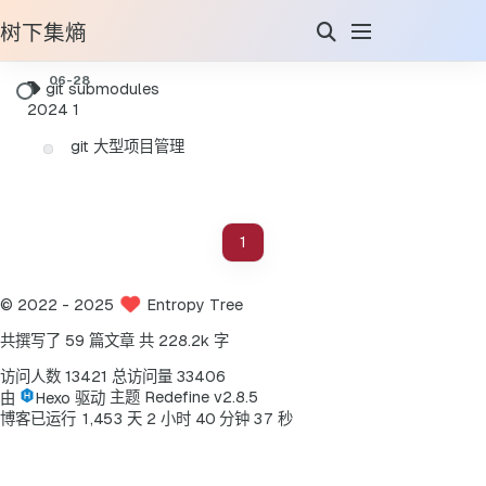
树下集熵
git submodules
2024
1
git 大型项目管理
1
©
2022
- 2025
Entropy Tree
共撰写了 59 篇文章
共 228.2k 字
访问人数
13421
总访问量
33406
由
Hexo
驱动
主题
Redefine v2.8.5
7
博客已运行
1
,
4
5
3
天
2
小时
4
0
分钟
3
秒
8