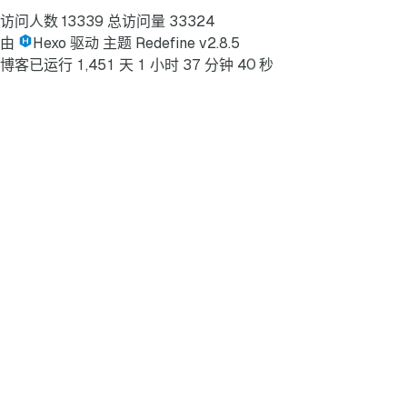
访问人数
13339
总访问量
33324
由
Hexo
驱动
主题
Redefine v2.8.5
0
博客已运行
1
,
4
5
1
天
1
小时
3
7
分钟
4
秒
1