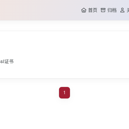
首页
归档
GI
sl证书
1