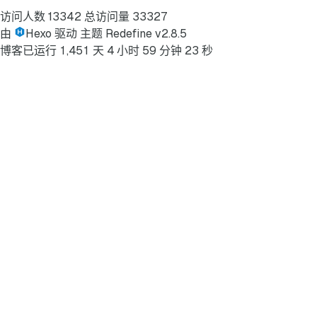
访问人数
13342
总访问量
33327
由
Hexo
驱动
主题
Redefine v2.8.5
3
博客已运行
1
,
4
5
1
天
4
小时
5
9
分钟
2
秒
4